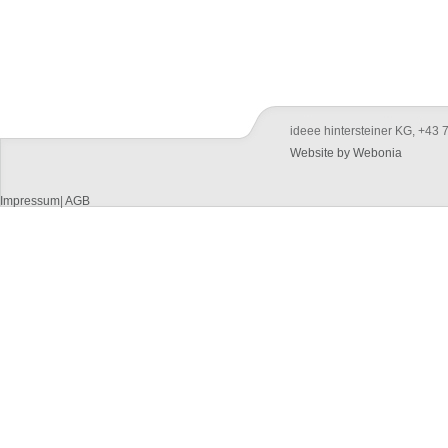
ideee hintersteiner KG, +43
Website by Webonia
Impressum
|
AGB