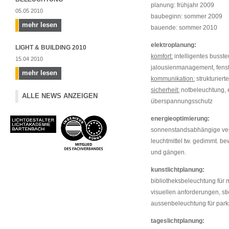
planung: frühjahr 2009
05.05 2010
baubeginn: sommer 2009
mehr lesen
bauende: sommer 2010
elektroplanung:
LIGHT & BUILDING 2010
komfort:
intelligentes busste
15.04 2010
jalousienmanagement, fens
mehr lesen
kommunikation:
strukturier
sicherheit:
notbeleuchtung, e
ALLE NEWS ANZEIGEN
überspannungsschutz
energieoptimierung:
sonnenstandsabhängige vers
leuchtmittel tw. gedimmt. 
und gängen.
kunstlichtplanung:
bibliotheksbeleuchtung fü
visuellen anforderungen, st
aussenbeleuchtung für park
tageslichtplanung: